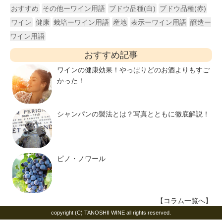
おすすめ
その他ーワイン用語
ブドウ品種(白)
ブドウ品種(赤)
ワイン
健康
栽培ーワイン用語
産地
表示ーワイン用語
醸造ー
ワイン用語
おすすめ記事
ワインの健康効果！やっぱりどのお酒よりもすご
かった！
シャンパンの製法とは？写真とともに徹底解説！
ピノ・ノワール
【コラム一覧へ】
copyright (C) TANOSHII WINE all rights reserved.